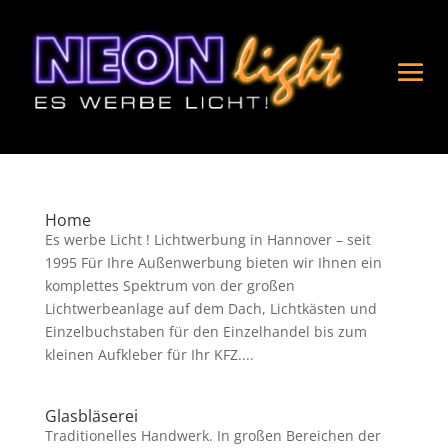
Home
Es werbe Licht ! Lichtwerbung in Hannover – seit
1995 Für Ihre Außenwerbung bieten wir Ihnen ein
komplettes Spektrum von der großen
Lichtwerbeanlage auf dem Dach, Lichtkästen und
Einzelbuchstaben für den Einzelhandel bis zum
kleinen Aufkleber für Ihr KFZ....
Glasbläserei
Traditionelles Handwerk. In großen Bereichen der