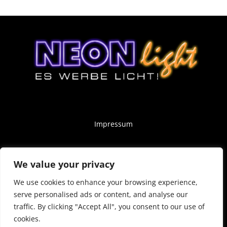
Impressum
Datenschutz
We value your privacy
AGB’s
We use cookies to enhance your browsing experience,
serve personalised ads or content, and analyse our
traffic. By clicking "Accept All", you consent to our use of
cookies.
© 2024 Neon-Light. Website by
Keylabs.one